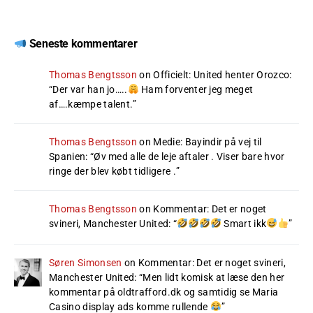
Seneste kommentarer
Thomas Bengtsson
on
Officielt: United henter Orozco
:
“
Der var han jo…..
Ham forventer jeg meget
af….kæmpe talent.
”
Thomas Bengtsson
on
Medie: Bayindir på vej til
Spanien
: “
Øv med alle de leje aftaler . Viser bare hvor
ringe der blev købt tidligere .
”
Thomas Bengtsson
on
Kommentar: Det er noget
svineri, Manchester United
: “
Smart ikk
”
Søren Simonsen
on
Kommentar: Det er noget svineri,
Manchester United
: “
Men lidt komisk at læse den her
kommentar på oldtrafford.dk og samtidig se Maria
Casino display ads komme rullende
”