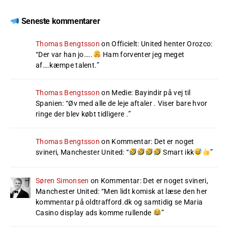
Seneste kommentarer
Thomas Bengtsson
on
Officielt: United henter Orozco
:
“
Der var han jo…..
Ham forventer jeg meget
af….kæmpe talent.
”
Thomas Bengtsson
on
Medie: Bayindir på vej til
Spanien
: “
Øv med alle de leje aftaler . Viser bare hvor
ringe der blev købt tidligere .
”
Thomas Bengtsson
on
Kommentar: Det er noget
svineri, Manchester United
: “
Smart ikk
”
Søren Simonsen
on
Kommentar: Det er noget svineri,
Manchester United
: “
Men lidt komisk at læse den her
kommentar på oldtrafford.dk og samtidig se Maria
Casino display ads komme rullende
”