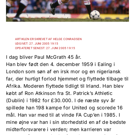
ARTIKLEN ER SKREVET AF HELGE CONRADSEN
UDGIVET: 27. JUNI 2005 19:15
OPDATERET SENEST: 27. JUNI 2005 19:15
I dag bliver Paul McGrath 45 år.
Han blev født den 4. december 1959 i Ealing i
London som søn af en irsk mor og en nigeriansk
far, der hurtigt forlod hjemmet og flyttede tilbage til
Afrika. Moderen flyttede tidligt til Irland. Han blev
købt af Ron Atkinson fra St. Patrick’s Athletic
(Dublin) i 1982 for £30.000. I de næste syv år
spillede han 198 kampe for United og scorede 16
mål. Han var med til at vinde FA Cup’en i 1985. I
mine øjne var han i sin storhedstid en af de bedste
midterforsvarere i verden; men karrieren var