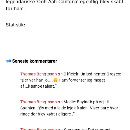
legendariske ’Ooh Aah Cantona’ egentlig blev skabt
for ham.
Statistik:
Seneste kommentarer
Thomas Bengtsson
on
Officielt: United henter Orozco
:
“
Der var han jo…..
Ham forventer jeg meget
af….kæmpe talent.
”
Thomas Bengtsson
on
Medie: Bayindir på vej til
Spanien
: “
Øv med alle de leje aftaler . Viser bare hvor
ringe der blev købt tidligere .
”
Thomas Bengtsson
on
Kommentar: Det er noget