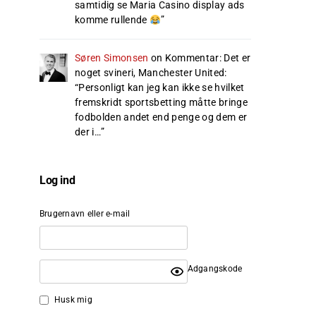
samtidig se Maria Casino display ads
komme rullende
”
Søren Simonsen
on
Kommentar: Det er
noget svineri, Manchester United
:
“
Personligt kan jeg kan ikke se hvilket
fremskridt sportsbetting måtte bringe
fodbolden andet end penge og dem er
der i…
”
Log ind
Brugernavn eller e-mail
Adgangskode
Husk mig