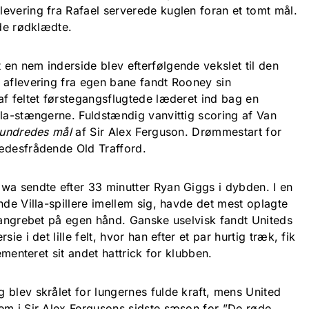
evering fra Rafael serverede kuglen foran et tomt mål.
 de rødklædte.
en nem inderside blev efterfølgende vekslet til den
 aflevering fra egen bane fandt Rooney sin
af feltet førstegangsflugtede læderet ind bag en
lla-stængerne. Fuldstændig vanvittig scoring af Van
hundredes mål
af Sir Alex Ferguson. Drømmestart for
ædesfrådende Old Trafford.
wa sendte efter 33 minutter Ryan Giggs i dybden. I en
nde Villa-spillere imellem sig, havde det mest oplagte
e angrebet på egen hånd. Ganske uselvisk fandt Uniteds
ie i det lille felt, hvor han efter et par hurtig træk, fik
cementeret sit andet hattrick for klubben.
 blev skrålet for lungernes fulde kraft, mens United
em i Sir Alex Fergusons sidste sæson for ”De røde