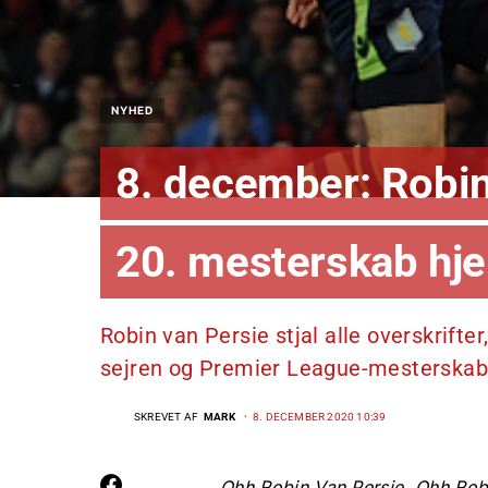
NYHED
8. december: Robin 
20. mesterskab hj
Robin van Persie stjal alle overskrifter
sejren og Premier League-mesterskabe
SKREVET AF
MARK
8. DECEMBER 2020 10:39
Ohh Robin Van Persie, Ohh Robi