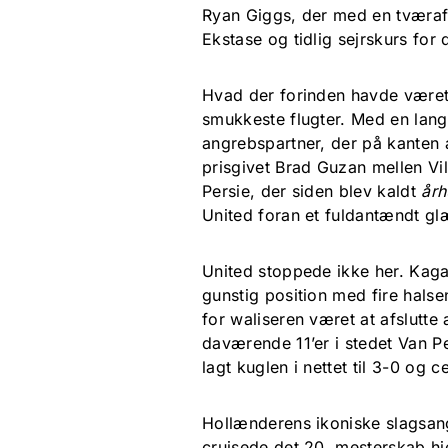
Ryan Giggs, der med en tværafl
Ekstase og tidlig sejrskurs for
Hvad der forinden havde været 
smukkeste flugter. Med en lang
angrebspartner, der på kanten 
prisgivet Brad Guzan mellen Vi
Persie, der siden blev kaldt
år
United foran et fuldantændt gl
United stoppede ikke her. Kaga
gunstig position med fire halse
for waliseren været at afslutt
daværende 11’er i stedet Van Pers
lagt kuglen i nettet til 3-0 og 
Hollænderens ikoniske slagsang
cruisede det 20. mesterskab hj