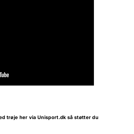
d trøje her via
Unisport.dk
så støtter du