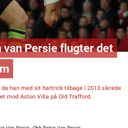
van Persie flugter det
em
, da han med sit hattrick tilbage i 2013 sikrede
t mod Aston Villa på Old Trafford.
n Van Persie, Ohh Robin Van Persie.