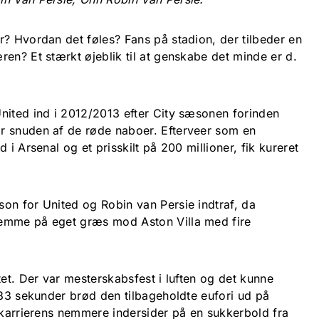
r? Hvordan det føles? Fans på stadion, der tilbeder en
en? Et stærkt øjeblik til at genskabe det minde er d.
nited ind i 2012/2013 efter City sæsonen forinden
r snuden af de røde naboer. Efterveer som en
 i Arsenal og et prisskilt på 200 millioner, fik kureret
on for United og Robin van Persie indtraf, da
emme på eget græs mod Aston Villa med fire
tet. Der var mesterskabsfest i luften og det kunne
 83 sekunder brød den tilbageholdte eufori ud på
f karrierens nemmere indersider på en sukkerbold fra