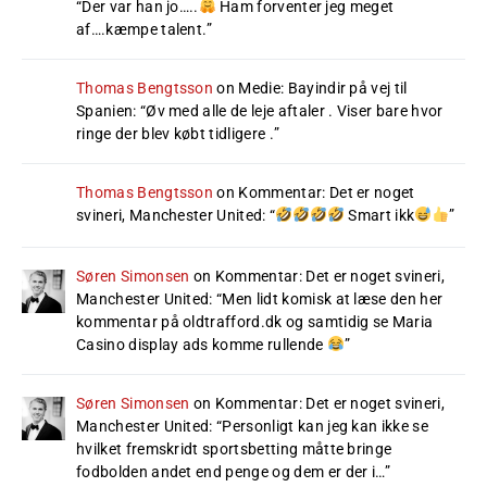
“
Der var han jo…..
Ham forventer jeg meget
af….kæmpe talent.
”
Thomas Bengtsson
on
Medie: Bayindir på vej til
Spanien
: “
Øv med alle de leje aftaler . Viser bare hvor
ringe der blev købt tidligere .
”
Thomas Bengtsson
on
Kommentar: Det er noget
svineri, Manchester United
: “
Smart ikk
”
Søren Simonsen
on
Kommentar: Det er noget svineri,
Manchester United
: “
Men lidt komisk at læse den her
kommentar på oldtrafford.dk og samtidig se Maria
Casino display ads komme rullende
”
Søren Simonsen
on
Kommentar: Det er noget svineri,
Manchester United
: “
Personligt kan jeg kan ikke se
hvilket fremskridt sportsbetting måtte bringe
fodbolden andet end penge og dem er der i…
”