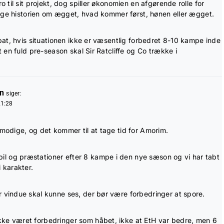
til sit projekt, dog spiller økonomien en afgørende rolle for
ige historien om ægget, hvad kommer først, hønen eller ægget.
at, hvis situationen ikke er væsentlig forbedret 8-10 kampe inde
en fuld pre-season skal Sir Ratcliffe og Co trække i
n
siger:
21:28
ålmodige, og det kommer til at tage tid for Amorim.
il og præstationer efter 8 kampe i den nye sæson og vi har tabt
i karakter.
er vindue skal kunne ses, der bør være forbedringer at spore.
ikke været forbedringer som håbet, ikke at EtH var bedre, men 6