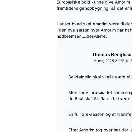
Europæiske bold kunne give Amorim ro 
fremtidens genopbygning, så det er l
Uanset hvad skal Amorim være til deb
i den nye sæson hvor Amorim har haft 
nødbremsen….desværre.
Thomas Bengtsso
12. maj 2025 21:28 kl. 
Selvfølgelig skal vi alle være t
Men ser vi præcis det samme sp
de 6 så skal Sir Ratcliffe træde 
En full pre-season og et transf
Efter Amorim tog over har der 