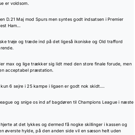
e er voldsom.
nalen D.21 Maj mod Spurs men syntes godt indsatsen i Premier
West Ham…
ke trøje og træde ind på det ligeså ikoniske og Old trafford
mrende.
der max og lige trækker sig lidt med den store finale forude, men
n acceptabel præstation.
kun 6 sejre i 25 kampe i ligaen er godt nok skidt….
League og snige os ind af bagdøren til Champions League i næste
 hjerte at det lykkes og dermed få nogke skillinger i kassen og
den øverste hylde, på den anden side vil en sæson helt uden