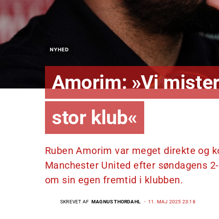
NYHED
Amorim: »Vi mister f
stor klub«
Ruben Amorim var meget direkte og kon
Manchester United efter søndagens 2-0
om sin egen fremtid i klubben.
SKREVET AF
MAGNUS THORDAHL
11. MAJ 2025 23:18