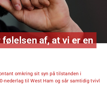
ølelsen af, at vi er en
tant omkring sit syn på tilstanden i
-nederlag til West Ham og sår samtidig tvivl