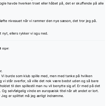
ogle havde hverken troet eller håbet på, det er skuffende på alle
øfte niveauet når vi rammer den nye sæson, det tror jeg på.
 nyt, ellers rykker vi sgu ned.
n
siger:
r.
nt. Vi burde som klub spille med, men med tanke på hvilken
ng vi står overfor, så ville det nok være bedst uden og så bare
oldet til den spillestil man nu vil benytte sig af. Er med på det
 Og selvfølgelig vinde en europæisk titel når alt andet er lort.
 ? Jeg er splittet må jeg ærligt indrømme.