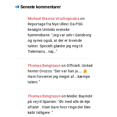
Seneste kommentarer
Michael Stavros Vrochopoulos
on
Reportage fra Nye Ullevi: Da PSG
besøgte Uniteds svenske
hjemmebane
: “
Jeg var selv i Gøteborg
og synes også, at der er lovende
takter. Specielt glæder jeg mig til
Tielemans… nøj…
”
Thomas Bengtsson
on
Officielt: United
henter Orozco
: “
Der var han jo…..
Ham forventer jeg meget af….kæmpe
talent.
”
Thomas Bengtsson
on
Medie: Bayindir
på vej til Spanien
: “
Øv med alle de leje
aftaler . Viser bare hvor ringe der blev
købt tidligere .
”