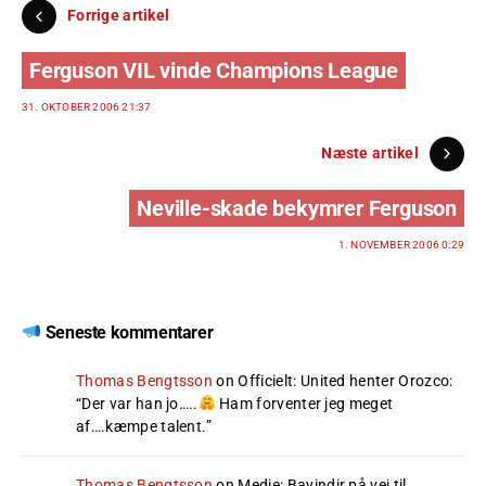
Forrige artikel
Ferguson VIL vinde Champions League
31. OKTOBER 2006 21:37
Næste artikel
Neville-skade bekymrer Ferguson
1. NOVEMBER 2006 0:29
Seneste kommentarer
Thomas Bengtsson
on
Officielt: United henter Orozco
:
“
Der var han jo…..
Ham forventer jeg meget
af….kæmpe talent.
”
Thomas Bengtsson
on
Medie: Bayindir på vej til