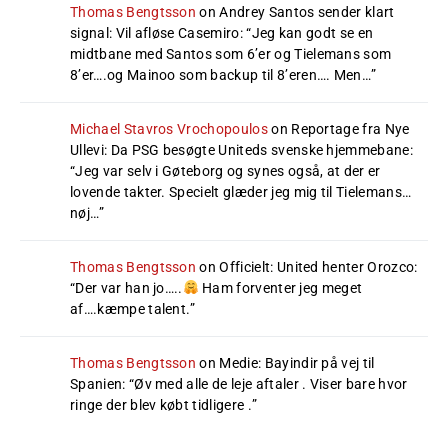
Thomas Bengtsson
on
Andrey Santos sender klart
signal: Vil afløse Casemiro
: “
Jeg kan godt se en
midtbane med Santos som 6’er og Tielemans som
8’er….og Mainoo som backup til 8’eren…. Men…
”
Michael Stavros Vrochopoulos
on
Reportage fra Nye
Ullevi: Da PSG besøgte Uniteds svenske hjemmebane
:
“
Jeg var selv i Gøteborg og synes også, at der er
lovende takter. Specielt glæder jeg mig til Tielemans…
nøj…
”
Thomas Bengtsson
on
Officielt: United henter Orozco
:
“
Der var han jo…..
Ham forventer jeg meget
af….kæmpe talent.
”
Thomas Bengtsson
on
Medie: Bayindir på vej til
Spanien
: “
Øv med alle de leje aftaler . Viser bare hvor
ringe der blev købt tidligere .
”