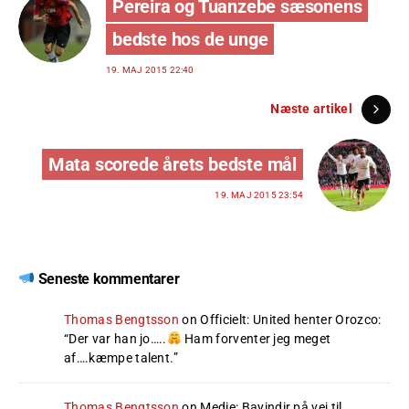
Pereira og Tuanzebe sæsonens
bedste hos de unge
19. MAJ 2015 22:40
Næste artikel
Mata scorede årets bedste mål
19. MAJ 2015 23:54
Seneste kommentarer
Thomas Bengtsson
on
Officielt: United henter Orozco
:
“
Der var han jo…..
Ham forventer jeg meget
af….kæmpe talent.
”
Thomas Bengtsson
on
Medie: Bayindir på vej til