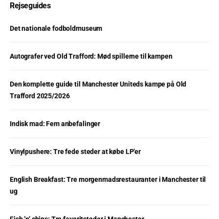
Rejseguides
Det nationale fodboldmuseum
Autografer ved Old Trafford: Mød spillerne til kampen
Den komplette guide til Manchester Uniteds kampe på Old
Trafford 2025/2026
Indisk mad: Fem anbefalinger
Vinylpushere: Tre fede steder at købe LP’er
English Breakfast: Tre morgenmadsrestauranter i Manchester til
ug
Fish ’n’ chips: Tre favoritsteder i Manchester