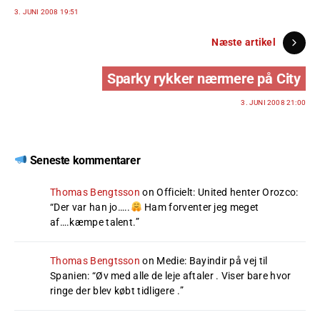
3. JUNI 2008 19:51
Næste artikel
Sparky rykker nærmere på City
3. JUNI 2008 21:00
Seneste kommentarer
Thomas Bengtsson
on
Officielt: United henter Orozco
:
“
Der var han jo…..
Ham forventer jeg meget
af….kæmpe talent.
”
Thomas Bengtsson
on
Medie: Bayindir på vej til
Spanien
: “
Øv med alle de leje aftaler . Viser bare hvor
ringe der blev købt tidligere .
”