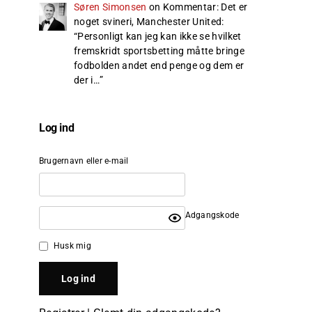
Søren Simonsen
on
Kommentar: Det er
noget svineri, Manchester United
:
“
Personligt kan jeg kan ikke se hvilket
fremskridt sportsbetting måtte bringe
fodbolden andet end penge og dem er
der i…
”
Log ind
Brugernavn eller e-mail
Adgangskode
Husk mig