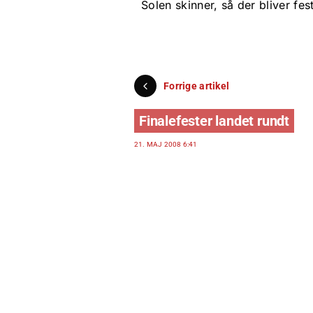
Solen skinner, så der bliver fe
Forrige artikel
Finalefester landet rundt
21. MAJ 2008 6:41