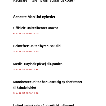
Registrer
|
Glemt din adgangskode?
Seneste Man Utd nyheder
Officielt: United henter Orozco
6. AUGUST 2026 19:55
Bekræftet: United hyrer Eva Olid
5. AUGUST 2026 21:45
Medie: Bayindir på vej til Spanien
5. AUGUST 2026 15:39
Manchester United har udset sig ny cheftræner
til kvindeholdet
5. AUGUST 2026 11:16
United tæt på salg af talentfuld målmand