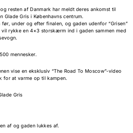
e og resten af Danmark har meldt deres ankomst til
en Glade Gris i Københavns centrum.
n før, under og efter finalen, og gaden udenfor “Grisen”
 der vil rykke en 4×3 storskærm ind i gaden sammen med
sevogn.
1.500 mennesker.
aftenen vise en eksklusiv “The Road To Moscow”-video
dk for at varme op til kampen.
Glade Gris
en af og gaden lukkes af.