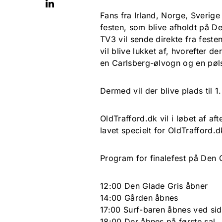
Fans fra Irland, Norge, Sverig
festen, som blive afholdt på D
TV3 vil sende direkte fra feste
vil blive lukket af, hvorefter
en Carlsberg-ølvogn og en pøl
Dermed vil der blive plads til 
OldTrafford.dk vil i løbet af 
lavet specielt for OldTrafford.
Program for finalefest på Den 
12:00 Den Glade Gris åbner
14:00 Gården åbnes
17:00 Surf-baren åbnes ved sid
18:00 Der åbnes på første sal