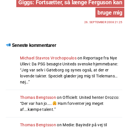
Giggs: Fortsætter, så længe Ferguson kan
bruge mig
26. SEPTEMBER 2008 21:25
Seneste kommentarer
Michael Stavros Vrochopoulos
on
Reportage fra Nye
Ullevi: Da PSG besøgte Uniteds svenske hjemmebane
:
“
Jeg var selv i Gøteborg og synes også, at der er
lovende takter. Specielt glæder jeg mig til Tielemans…
nøj…
”
Thomas Bengtsson
on
Officielt: United henter Orozco
:
“
Der var han jo…..
Ham forventer jeg meget
af….kæmpe talent.
”
Thomas Bengtsson
on
Medie: Bayindir på vej til