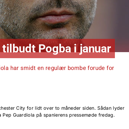
 tilbudt Pogba i januar
ola har smidt en regulær bombe forude for
chester City for lidt over to måneder siden. Sådan lyder
ra Pep Guardiola på spanierens pressemøde fredag.