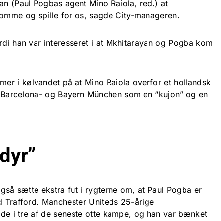
an (Paul Pogbas agent Mino Raiola, red.) at
omme og spille for os, sagde City-manageren.
ordi han var interesseret i at Mkhitarayan og Pogba kom
er i kølvandet på at Mino Raiola overfor et hollandsk
C Barcelona- og Bayern München som en “kujon” og en
 dyr”
 også sætte ekstra fut i rygterne om, at Paul Pogba er
ld Trafford. Manchester Uniteds 25-årige
inde i tre af de seneste otte kampe, og han var bænket