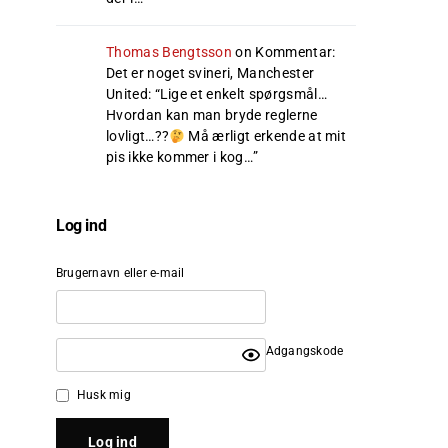
Thomas Bengtsson
on
Kommentar:
Det er noget svineri, Manchester
United
: “
Lige et enkelt spørgsmål…
Hvordan kan man bryde reglerne
lovligt…??
Må ærligt erkende at mit
pis ikke kommer i kog…
”
Log ind
Brugernavn eller e-mail
Adgangskode
Husk mig