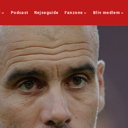
r
Podcast
Rejseguide
Fanzone
Bliv medlem