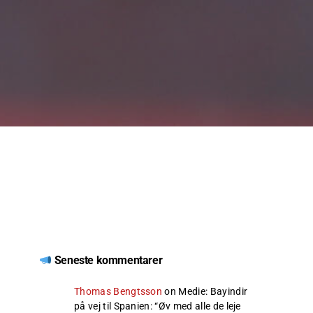
Seneste kommentarer
Thomas Bengtsson
on
Medie: Bayindir
på vej til Spanien
: “
Øv med alle de leje