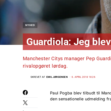
NYHED
Guardiola: Jeg blev
Manchester Citys manager Pep Guardi
rivalopgøret lørdag.
SKREVET AF
EMIL JØRGENSEN
6. APRIL 2018 18:26
Paul Pogba blev tilbudt til Man
den sensationelle udmelding f