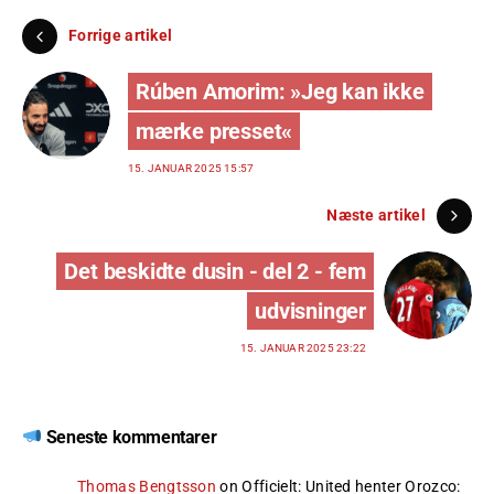
Forrige artikel
Rúben Amorim: »Jeg kan ikke
mærke presset«
15. JANUAR 2025 15:57
Næste artikel
Det beskidte dusin - del 2 - fem
udvisninger
15. JANUAR 2025 23:22
Seneste kommentarer
Thomas Bengtsson
on
Officielt: United henter Orozco
: