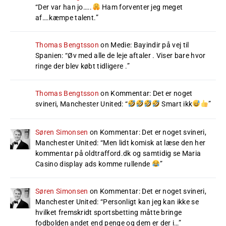
“
Der var han jo…..
Ham forventer jeg meget
af….kæmpe talent.
”
Thomas Bengtsson
on
Medie: Bayindir på vej til
Spanien
: “
Øv med alle de leje aftaler . Viser bare hvor
ringe der blev købt tidligere .
”
Thomas Bengtsson
on
Kommentar: Det er noget
svineri, Manchester United
: “
Smart ikk
”
Søren Simonsen
on
Kommentar: Det er noget svineri,
Manchester United
: “
Men lidt komisk at læse den her
kommentar på oldtrafford.dk og samtidig se Maria
Casino display ads komme rullende
”
Søren Simonsen
on
Kommentar: Det er noget svineri,
Manchester United
: “
Personligt kan jeg kan ikke se
hvilket fremskridt sportsbetting måtte bringe
fodbolden andet end penge og dem er der i…
”