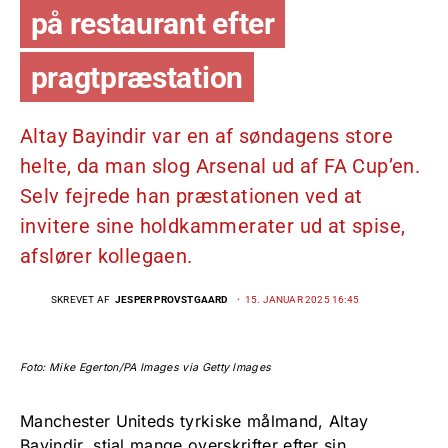
på restaurant efter
pragtpræstation
Altay Bayindir var en af søndagens store
helte, da man slog Arsenal ud af FA Cup’en.
Selv fejrede han præstationen ved at
invitere sine holdkammerater ud at spise,
afslører kollegaen.
SKREVET AF
JESPER PROVSTGAARD
15. JANUAR 2025 16:45
Foto: Mike Egerton/PA Images via Getty Images
Manchester Uniteds tyrkiske målmand, Altay
Bayindir, stjal mange overskrifter efter sin