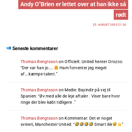
Andy O"Brien er lettet over at han ikke så
rødt
25. AUGUST 2003 21:26
Seneste kommentarer
Thomas Bengtsson
on
Officielt: United henter Orozco
:
“
Der var han jo…..
Ham forventer jeg meget
af….kæmpe talent.
”
Thomas Bengtsson
on
Medie: Bayindir på vej til
Spanien
: “
Øv med alle de leje aftaler . Viser bare hvor
ringe der blev købt tidligere .
”
Thomas Bengtsson
on
Kommentar: Det er noget
svineri, Manchester United
: “
Smart ikk
”