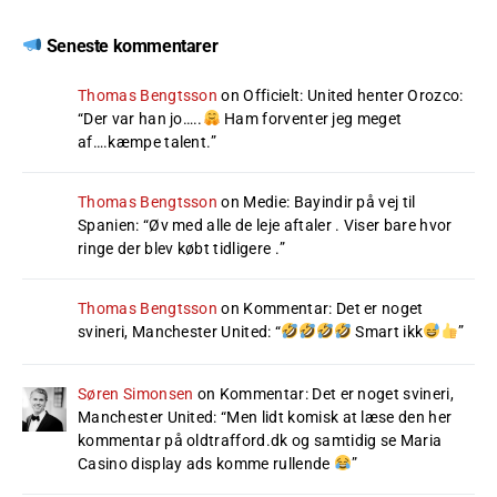
Seneste kommentarer
Thomas Bengtsson
on
Officielt: United henter Orozco
:
“
Der var han jo…..
Ham forventer jeg meget
af….kæmpe talent.
”
Thomas Bengtsson
on
Medie: Bayindir på vej til
Spanien
: “
Øv med alle de leje aftaler . Viser bare hvor
ringe der blev købt tidligere .
”
Thomas Bengtsson
on
Kommentar: Det er noget
svineri, Manchester United
: “
Smart ikk
”
Søren Simonsen
on
Kommentar: Det er noget svineri,
Manchester United
: “
Men lidt komisk at læse den her
kommentar på oldtrafford.dk og samtidig se Maria
Casino display ads komme rullende
”