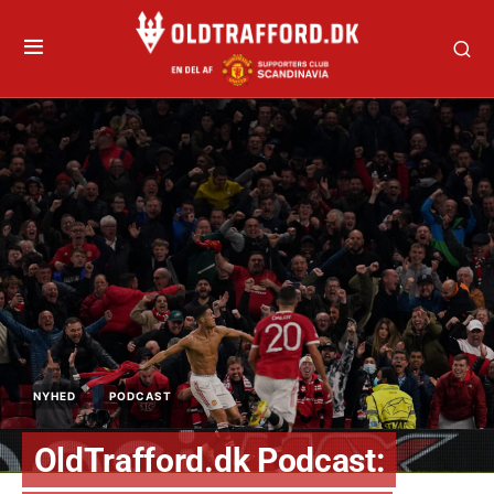
NYHED
PODCAST
OldTrafford.dk Podcast: