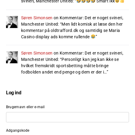
svineri, Manchester United
: “
Smart ikk
”
Søren Simonsen
on
Kommentar: Det er noget svineri,
Manchester United
: “
Men lidt komisk at læse den her
kommentar på oldtrafford.dk og samtidig se Maria
Casino display ads komme rullende
”
Søren Simonsen
on
Kommentar: Det er noget svineri,
Manchester United
: “
Personligt kan jeg kan ikke se
hvilket fremskridt sportsbetting måtte bringe
fodbolden andet end penge og dem er der i…
”
Log ind
Brugernavn eller e-mail
Adgangskode