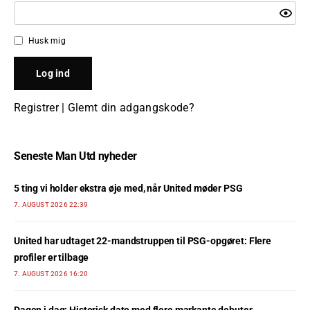
Husk mig
Registrer
|
Glemt din adgangskode?
Seneste Man Utd nyheder
5 ting vi holder ekstra øje med, når United møder PSG
7. AUGUST 2026 22:39
United har udtaget 22-mandstruppen til PSG-opgøret: Flere
profiler er tilbage
7. AUGUST 2026 16:20
Dagen i dag: Historisk dato med flere markante debuter