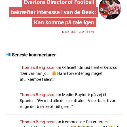
Evertons Director of Football
bekræfter interesse i van de Beek:
Kan komme på tale igen
5. OKTOBER 2021 14:59
Seneste kommentarer
Thomas Bengtsson
on
Officielt: United henter Orozco
:
“
Der var han jo…..
Ham forventer jeg meget
af….kæmpe talent.
”
Thomas Bengtsson
on
Medie: Bayindir på vej til
Spanien
: “
Øv med alle de leje aftaler . Viser bare hvor
ringe der blev købt tidligere .
”
Thomas Bengtsson
on
Kommentar: Det er noget