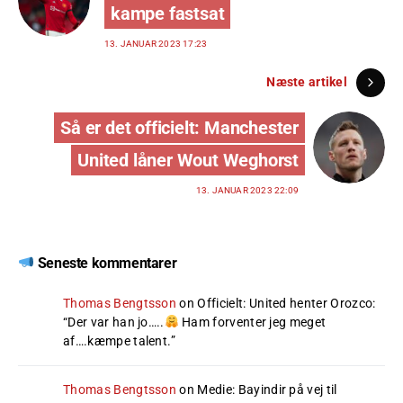
kampe fastsat
13. JANUAR 2023 17:23
Næste artikel
Så er det officielt: Manchester
United låner Wout Weghorst
13. JANUAR 2023 22:09
Seneste kommentarer
Thomas Bengtsson
on
Officielt: United henter Orozco
:
“
Der var han jo…..
Ham forventer jeg meget
af….kæmpe talent.
”
Thomas Bengtsson
on
Medie: Bayindir på vej til