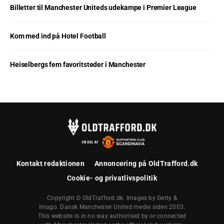
Billetter til Manchester Uniteds udekampe i Premier League
Kom med ind på Hotel Football
Heiselbergs fem favoritsteder i Manchester
Kontakt redaktionen
Annoncering på OldTrafford.dk
Cookie- og privatlivspolitik
Copyright © OldTrafford.dk. Images by Getty &
Imago. Dansk Manchester United medie siden 2003.
This website is in no way authorised by or connected