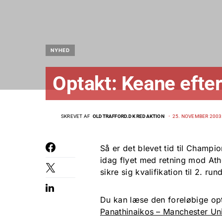
NYHED
Optakt: Keane efte
SKREVET AF
OLDTRAFFORD.DK REDAKTION
25. NOVEMBER 2003
Så er det blevet tid til Champ
idag flyet med retning mod Athe
sikre sig kvalifikation til 2. 
Du kan læse den foreløbige opt
Panathinaikos – Manchester Un