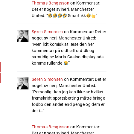
Thomas Bengtsson
on
Kommentar:
Det er noget svineri, Manchester
United
: “
Smart ikk
”
Søren Simonsen
on
Kommentar: Det er
noget svineri, Manchester United
:
“
Men lidt komisk at læse den her
kommentar på oldtrafford.dk og
samtidig se Maria Casino display ads
komme rullende
”
Søren Simonsen
on
Kommentar: Det er
noget svineri, Manchester United
:
“
Personligt kan jeg kan ikke se hvilket
fremskridt sportsbetting måtte bringe
fodbolden andet end penge og dem er
der i…
”
Thomas Bengtsson
on
Kommentar:
Det er noget svineri, Manchester