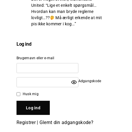
United
: “
Lige et enkelt spørgsmål…
Hvordan kan man bryde reglerne
lovligt…??
Må ærligt erkende at mit
pis ikke kommer i kog…
”
Log ind
Brugernavn eller e-mail
Adgangskode
Husk mig
Registrer
|
Glemt din adgangskode?