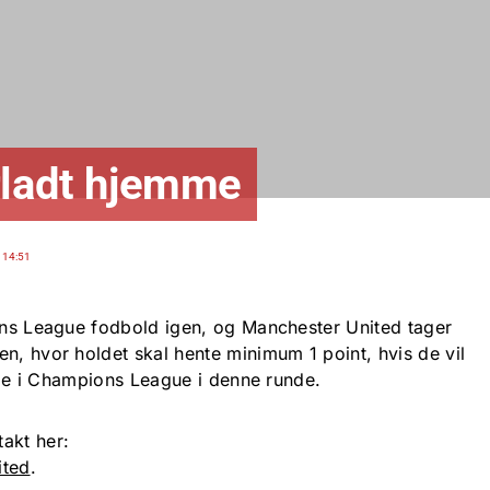
rladt hjemme
 14:51
ions League fodbold igen, og Manchester United tager
n, hvor holdet skal hente minimum 1 point, hvis de vil
runde i Champions League i denne runde.
akt her:
ited
.