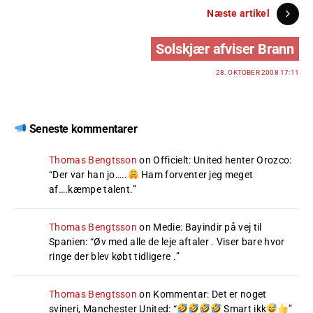
Næste artikel
Solskjær afviser Brann
28. OKTOBER 2008 17:11
Seneste kommentarer
Thomas Bengtsson
on
Officielt: United henter Orozco
:
“
Der var han jo…..
Ham forventer jeg meget
af….kæmpe talent.
”
Thomas Bengtsson
on
Medie: Bayindir på vej til
Spanien
: “
Øv med alle de leje aftaler . Viser bare hvor
ringe der blev købt tidligere .
”
Thomas Bengtsson
on
Kommentar: Det er noget
svineri, Manchester United
: “
Smart ikk
”