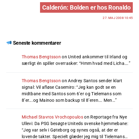
Calderón: Bolden er hos Ronaldo
27. MAJ 2008 10:45
Seneste kommentarer
Thomas Bengtsson
on
United ankommer til Irland og
særligt én spiller overrasker
: “
Hmm hvad med Licha….
”
Thomas Bengtsson
on
Andrey Santos sender klart
signal: Vil afløse Casemiro
: “
Jeg kan godt se en
midtbane med Santos som 6’er og Tielemans som
8’er….og Mainoo som backup til 8’eren…. Men…
”
Michael Stavros Vrochopoulos
on
Reportage fra Nye
Ullevi: Da PSG besøgte Uniteds svenske hjemmebane
:
“
Jeg var selv i Gøteborg og synes også, at der er
lovende takter. Specielt glæder jeg mig til Tielemans…