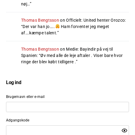
nøj…
”
Thomas Bengtsson
on
Officielt: United henter Orozco
:
“
Der var han jo…..
Ham forventer jeg meget
af….kæmpe talent.
”
Thomas Bengtsson
on
Medie: Bayindir på vej til
Spanien
: “
Øv med alle de leje aftaler . Viser bare hvor
ringe der blev købt tidligere .
”
Log ind
Brugernavn eller e-mail
Adgangskode