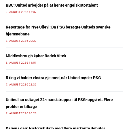
BBC: United arbejder på at hente engelsk stortalent
9. AUGUST 2026 17:37
Reportage fra Nye Ullevi: Da PSG besøgte Uniteds svenske
hjemmebane
8. AUGUST 2026 20:37
Middlesbrough køber Radek Vitek
8. AUGUST 2026 11:51
5 ting vi holder ekstra øje med, når United møder PSG
7. AUGUST 2026 22:39
United har udtaget 22-mandstruppen til PSG-opgøret: Flere
profiler er tilbage
7. AUGUST 2026 16:20
Dagen i dag: Historisk dato med flere markante debuter