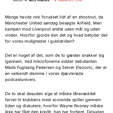
SKREVET AF
NIELS THINESEN
18. JANUAR 2021 10:48
Mange havde nok forudset lidt af en shootout, da
Manchester United søndag besøgte Anfield. Men
kampen mod Liverpool endte uden mål og uden
vinder. Hvorfor gjorde den det og hvad betyder det
for vores muligheder i guldstriden?
Det er noget af det, som de to gæster snakker sig
igennem. Ved mikrofonerne sidder debutanten
Mads Fuglsang Pedersen og Selver Elezovic, der er
en velkendt stemme i vores djævlerøde
podcastunivers.
De to skal desuden sige et måske tårevæddet
farvel til klubbens mest scorende spiller gennem
tiden og diskutere, hvorfor Wayne Rooney måske
ikke har fået den kredit, han har fortjent. Desuden