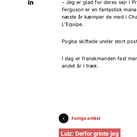
– Jeg er glad for deres sejr i 
Ferguson er en fantastisk mana
næste år kæmper de med i Cham
L’Equipe.
Pogba skiftede under stort posty
I dag er franskmanden fast mand
andet år i træk.
Forrige artikel
Luiz: Derfor grinte jeg