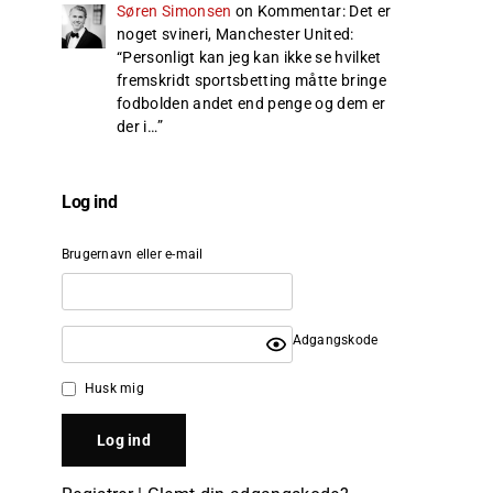
Søren Simonsen
on
Kommentar: Det er
noget svineri, Manchester United
:
“
Personligt kan jeg kan ikke se hvilket
fremskridt sportsbetting måtte bringe
fodbolden andet end penge og dem er
der i…
”
Log ind
Brugernavn eller e-mail
Adgangskode
Husk mig