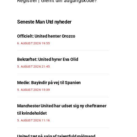
Registrer
|
Glemt din adgangskode?
Seneste Man Utd nyheder
Officielt: United henter Orozco
6. AUGUST 2026 19:55
Bekræftet: United hyrer Eva Olid
5. AUGUST 2026 21:45
Medie: Bayindir på vej til Spanien
5. AUGUST 2026 15:39
Manchester United har udset sig ny cheftræner
til kvindeholdet
5. AUGUST 2026 11:16
United tæt på salg af talentfuld målmand