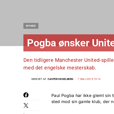
NYHED
Pogba ønsker Unite
Den tidligere Manchester United-spiller
med det engelske mesterskab.
SKREVET AF
CASPER HEISELBERG
7. MAJ 2013 15:13
Paul Pogba har ikke glemt sin 
sted mod sin gamle klub, der 