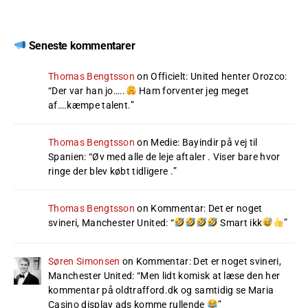
Seneste kommentarer
Thomas Bengtsson
on
Officielt: United henter Orozco
:
“
Der var han jo…..
Ham forventer jeg meget
af….kæmpe talent.
”
Thomas Bengtsson
on
Medie: Bayindir på vej til
Spanien
: “
Øv med alle de leje aftaler . Viser bare hvor
ringe der blev købt tidligere .
”
Thomas Bengtsson
on
Kommentar: Det er noget
svineri, Manchester United
: “
Smart ikk
”
Søren Simonsen
on
Kommentar: Det er noget svineri,
Manchester United
: “
Men lidt komisk at læse den her
kommentar på oldtrafford.dk og samtidig se Maria
Casino display ads komme rullende
”