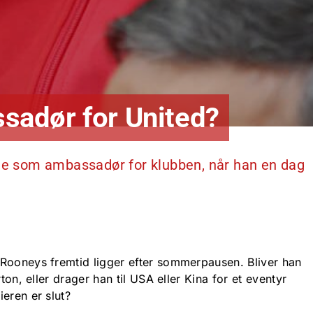
adør for United?
lle som ambassadør for klubben, når han en dag
Rooneys fremtid ligger efter sommerpausen. Bliver han
rton, eller drager han til USA eller Kina for et eventyr
eren er slut?