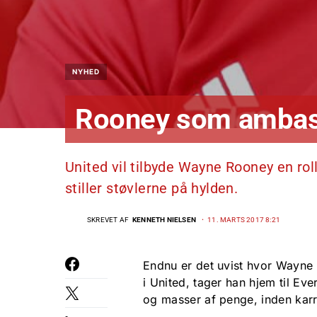
NYHED
Rooney som ambass
United vil tilbyde Wayne Rooney en ro
stiller støvlerne på hylden.
SKREVET AF
KENNETH NIELSEN
11. MARTS 2017 8:21
Endnu er det uvist hvor Wayne 
i United, tager han hjem til Eve
og masser af penge, inden karri