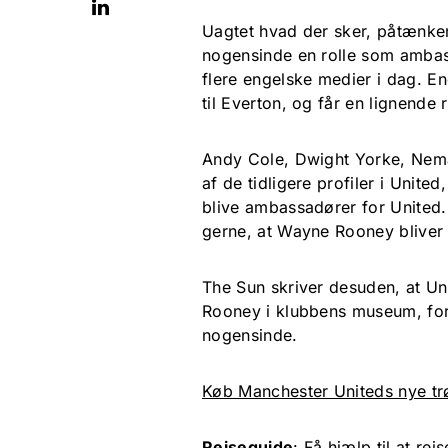
Uagtet hvad der sker, påtænker
nogensinde en rolle som ambass
flere engelske medier i dag. En
til Everton, og får en lignende r
Andy Cole, Dwight Yorke, Nema
af de tidligere profiler i United
blive ambassadører for United.
gerne, at Wayne Rooney bliver 
The Sun skriver desuden, at Uni
Rooney i klubbens museum, for 
nogensinde.
Køb Manchester Uniteds nye trø
Rejseguide
:
Få hjælp til at rejs