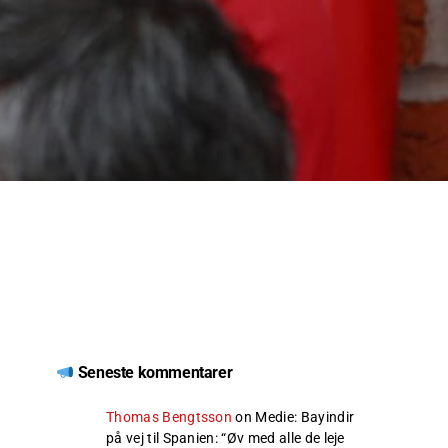
Seneste kommentarer
Thomas Bengtsson
on
Medie: Bayindir
på vej til Spanien
: “
Øv med alle de leje