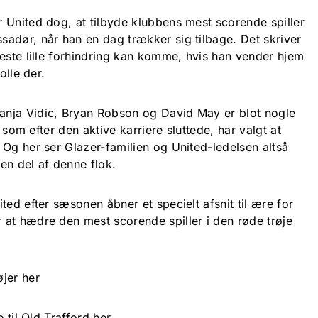
 United dog, at tilbyde klubbens mest scorende spiller
adør, når han en dag trækker sig tilbage. Det skriver
este lille forhindring kan komme, hvis han vender hjem
olle der.
nja Vidic, Bryan Robson og David May er blot nogle
, som efter den aktive karriere sluttede, har valgt at
 Og her ser Glazer-familien og United-ledelsen altså
en del af denne flok.
ted efter sæsonen åbner et specielt afsnit til ære for
at hædre den mest scorende spiller i den røde trøje
jer her
e til Old Trafford her