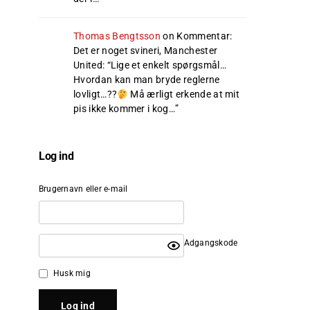
Thomas Bengtsson
on
Kommentar:
Det er noget svineri, Manchester
United
: “
Lige et enkelt spørgsmål…
Hvordan kan man bryde reglerne
lovligt…??
Må ærligt erkende at mit
pis ikke kommer i kog…
”
Log ind
Brugernavn eller e-mail
Adgangskode
Husk mig