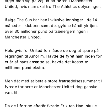
tager med sig på vej ud ad døren i Manchester
United, hvis man skal tro
The Athletic
s oplysninger.
Ifølge The Sun har han inklusive lønninger i de 14
måneder i klubben samt det gyldne håndtryk tjent
over 30 millioner pund på trænergerningen i
Manchester United.
Heldigvis for United formåede de dog at spare på
regningen til Amorim. Havde de fyret ham inden for
et år af hans ansættelse, havde det kostet to
millioner pund ekstra.
Men dét med at betale store fratrædelsessummer til
fyrede trænere er Manchester United dog ganske
vant til.
Da de i forrige efterår fyrede Erik ten Hag, skulle