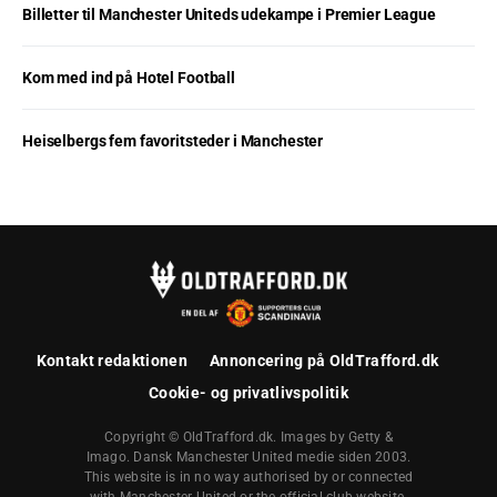
Billetter til Manchester Uniteds udekampe i Premier League
Kom med ind på Hotel Football
Heiselbergs fem favoritsteder i Manchester
Kontakt redaktionen
Annoncering på OldTrafford.dk
Cookie- og privatlivspolitik
Copyright © OldTrafford.dk. Images by Getty &
Imago. Dansk Manchester United medie siden 2003.
This website is in no way authorised by or connected