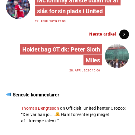
McTominay afviste udlån for at
slås for sin plads i United
27. APRIL 2020 17:00
Næste artikel
Holdet bag OT.dk: Peter Sloth
Miles
28. APRIL 2020 10:06
Seneste kommentarer
Thomas Bengtsson
on
Officielt: United henter Orozco
:
“
Der var han jo…..
Ham forventer jeg meget
af….kæmpe talent.
”