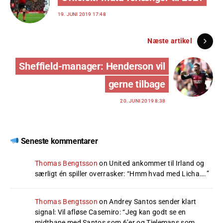
19. JUNI 2019 17:48
Næste artikel
Sheffield-manager: Henderson vil
gerne tilbage
20. JUNI 2019 8:38
Seneste kommentarer
Thomas Bengtsson
on
United ankommer til Irland og
særligt én spiller overrasker
: “
Hmm hvad med Licha….
”
Thomas Bengtsson
on
Andrey Santos sender klart
signal: Vil afløse Casemiro
: “
Jeg kan godt se en
midtbane med Santos som 6’er og Tielemans som