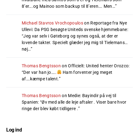
8’er….og Mainoo som backup til 8’eren…. Men…
”
Michael Stavros Vrochopoulos
on
Reportage fra Nye
Ullevi: Da PSG besøgte Uniteds svenske hjemmebane
:
“
Jeg var selv i Gøteborg og synes også, at der er
lovende takter. Specielt glæder jeg mig til Tielemans…
nøj…
”
Thomas Bengtsson
on
Officielt: United henter Orozco
:
“
Der var han jo…..
Ham forventer jeg meget
af….kæmpe talent.
”
Thomas Bengtsson
on
Medie: Bayindir på vej til
Spanien
: “
Øv med alle de leje aftaler . Viser bare hvor
ringe der blev købt tidligere .
”
Log ind