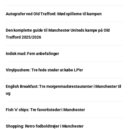
Autografer ved Old Trafford: Mød spillerne til kampen
Den komplette guide til Manchester Uniteds kampe på Old
Trafford 2025/2026
Indisk mad: Fem anbefalinger
Vinylpushere: Tre fede steder at købe LP’er
English Breakfast: Tre morgenmadsrestauranter i Manchester til
ug
Fish ’n’ chips: Tre favoritsteder i Manchester
Shopping: Retro fodboldtrøjer i Manchester