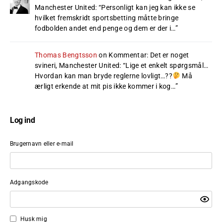
Manchester United
: “
Personligt kan jeg kan ikke se
hvilket fremskridt sportsbetting måtte bringe
fodbolden andet end penge og dem er der i…
”
Thomas Bengtsson
on
Kommentar: Det er noget
svineri, Manchester United
: “
Lige et enkelt spørgsmål…
Hvordan kan man bryde reglerne lovligt…??
Må
ærligt erkende at mit pis ikke kommer i kog…
”
Log ind
Brugernavn eller e-mail
Adgangskode
Husk mig