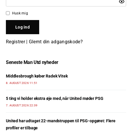
Husk mig
Registrer
|
Glemt din adgangskode?
Seneste Man Utd nyheder
Middlesbrough køber Radek Vitek
8. AUGUST 2026 11:51
5 ting vi holder ekstra øje med, når United møder PSG
7. AUGUST 2026 22:39
United har udtaget 22-mandstruppen til PSG-opgøret: Flere
profiler er tilbage