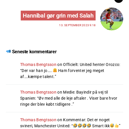
Hannibal gør grin med Salah
13. SEPTEMBER 2023 9:18
Seneste kommentarer
Thomas Bengtsson
on
Officielt: United henter Orozco
:
“
Der var han jo…..
Ham forventer jeg meget
af….kæmpe talent.
”
Thomas Bengtsson
on
Medie: Bayindir på vej til
Spanien
: “
Øv med alle de leje aftaler . Viser bare hvor
ringe der blev købt tidligere .
”
Thomas Bengtsson
on
Kommentar: Det er noget
svineri, Manchester United
: “
Smart ikk
”