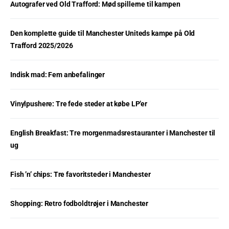
Autografer ved Old Trafford: Mød spillerne til kampen
Den komplette guide til Manchester Uniteds kampe på Old
Trafford 2025/2026
Indisk mad: Fem anbefalinger
Vinylpushere: Tre fede steder at købe LP’er
English Breakfast: Tre morgenmadsrestauranter i Manchester til
ug
Fish ’n’ chips: Tre favoritsteder i Manchester
Shopping: Retro fodboldtrøjer i Manchester