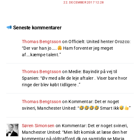
22. DECEMBER 2017 12:28
Seneste kommentarer
Thomas Bengtsson
on
Officielt: United henter Orozco
:
“
Der var han jo…..
Ham forventer jeg meget
af….kæmpe talent.
”
Thomas Bengtsson
on
Medie: Bayindir på vej til
Spanien
: “
Øv med alle de leje aftaler . Viser bare hvor
ringe der blev købt tidligere .
”
Thomas Bengtsson
on
Kommentar: Det er noget
svineri, Manchester United
: “
Smart ikk
”
Søren Simonsen
on
Kommentar: Det er noget svineri,
Manchester United
: “
Men lidt komisk at læse den her
kommentar på oldtrafford.dk og samtidig se Maria