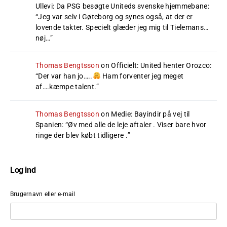
Ullevi: Da PSG besøgte Uniteds svenske hjemmebane
:
“
Jeg var selv i Gøteborg og synes også, at der er
lovende takter. Specielt glæder jeg mig til Tielemans…
nøj…
”
Thomas Bengtsson
on
Officielt: United henter Orozco
:
“
Der var han jo…..
Ham forventer jeg meget
af….kæmpe talent.
”
Thomas Bengtsson
on
Medie: Bayindir på vej til
Spanien
: “
Øv med alle de leje aftaler . Viser bare hvor
ringe der blev købt tidligere .
”
Log ind
Brugernavn eller e-mail