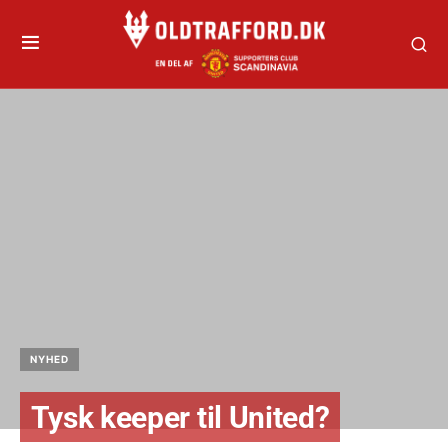
NYHED
Tysk keeper til United?