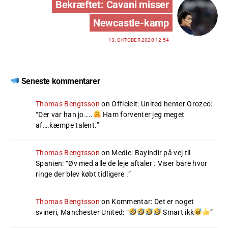
Bekræftet: Cavani misser
Newcastle-kamp
13. OKTOBER 2020 12:54
Seneste kommentarer
Thomas Bengtsson
on
Officielt: United henter Orozco
:
“
Der var han jo…..
Ham forventer jeg meget
af….kæmpe talent.
”
Thomas Bengtsson
on
Medie: Bayindir på vej til
Spanien
: “
Øv med alle de leje aftaler . Viser bare hvor
ringe der blev købt tidligere .
”
Thomas Bengtsson
on
Kommentar: Det er noget
svineri, Manchester United
: “
Smart ikk
”