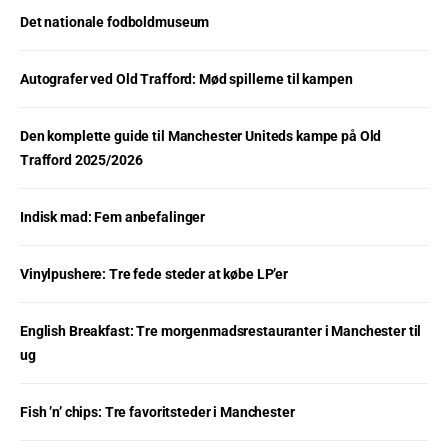
Det nationale fodboldmuseum
Autografer ved Old Trafford: Mød spillerne til kampen
Den komplette guide til Manchester Uniteds kampe på Old
Trafford 2025/2026
Indisk mad: Fem anbefalinger
Vinylpushere: Tre fede steder at købe LP’er
English Breakfast: Tre morgenmadsrestauranter i Manchester til
ug
Fish ’n’ chips: Tre favoritsteder i Manchester