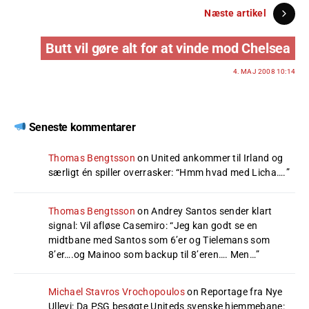
Næste artikel
Butt vil gøre alt for at vinde mod Chelsea
4. MAJ 2008 10:14
Seneste kommentarer
Thomas Bengtsson
on
United ankommer til Irland og
særligt én spiller overrasker
: “
Hmm hvad med Licha….
”
Thomas Bengtsson
on
Andrey Santos sender klart
signal: Vil afløse Casemiro
: “
Jeg kan godt se en
midtbane med Santos som 6’er og Tielemans som
8’er….og Mainoo som backup til 8’eren…. Men…
”
Michael Stavros Vrochopoulos
on
Reportage fra Nye
Ullevi: Da PSG besøgte Uniteds svenske hjemmebane
: