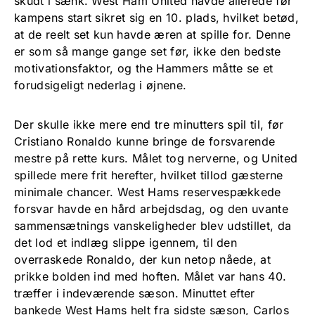
skudt i sænk. West Ham United havde allerede før
kampens start sikret sig en 10. plads, hvilket betød,
at de reelt set kun havde æren at spille for. Denne
er som så mange gange set før, ikke den bedste
motivationsfaktor, og the Hammers måtte se et
forudsigeligt nederlag i øjnene.
Der skulle ikke mere end tre minutters spil til, før
Cristiano Ronaldo kunne bringe de forsvarende
mestre på rette kurs. Målet tog nerverne, og United
spillede mere frit herefter, hvilket tillod gæsterne
minimale chancer. West Hams reservespækkede
forsvar havde en hård arbejdsdag, og den uvante
sammensætnings vanskeligheder blev udstillet, da
det lod et indlæg slippe igennem, til den
overraskede Ronaldo, der kun netop nåede, at
prikke bolden ind med hoften. Målet var hans 40.
træffer i indeværende sæson. Minuttet efter
bankede West Hams helt fra sidste sæson, Carlos