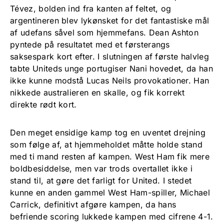
Tévez, bolden ind fra kanten af feltet, og
argentineren blev lykønsket for det fantastiske mål
af udefans såvel som hjemmefans. Dean Ashton
pyntede på resultatet med et førsterangs
saksespark kort efter. I slutningen af første halvleg
tabte Uniteds unge portugiser Nani hovedet, da han
ikke kunne modstå Lucas Neils provokationer. Han
nikkede australieren en skalle, og fik korrekt
direkte rødt kort.
Den meget ensidige kamp tog en uventet drejning
som følge af, at hjemmeholdet måtte holde stand
med ti mand resten af kampen. West Ham fik mere
boldbesiddelse, men var trods overtallet ikke i
stand til, at gøre det farligt for United. I stedet
kunne en anden gammel West Ham-spiller, Michael
Carrick, definitivt afgøre kampen, da hans
befriende scoring lukkede kampen med cifrene 4-1.