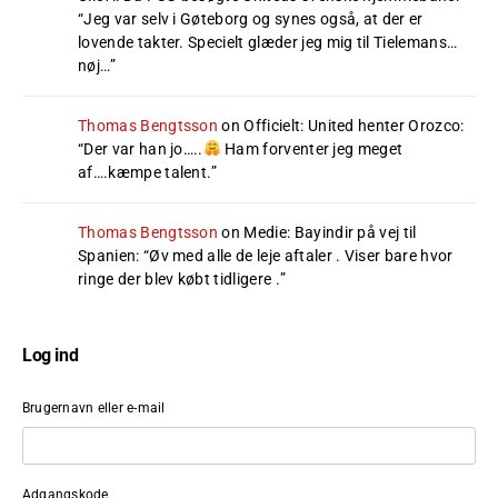
“
Jeg var selv i Gøteborg og synes også, at der er
lovende takter. Specielt glæder jeg mig til Tielemans…
nøj…
”
Thomas Bengtsson
on
Officielt: United henter Orozco
:
“
Der var han jo…..
Ham forventer jeg meget
af….kæmpe talent.
”
Thomas Bengtsson
on
Medie: Bayindir på vej til
Spanien
: “
Øv med alle de leje aftaler . Viser bare hvor
ringe der blev købt tidligere .
”
Log ind
Brugernavn eller e-mail
Adgangskode