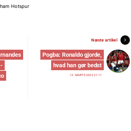
nham Hotspur
Næste artikel
Fernandes
Pogba: Ronaldo gjorde,
-
hvad han gør bedst
co
12. MARTS 2022 21:11