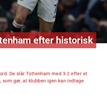
tenham efter historisk
ord. De slår Tottenham med 3-2 efter et
o, som gør, at klubben igen kan indtage