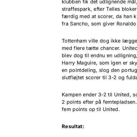
klubben fik det udlignende mål,
straffespark, efter Telles blok
færdig med at scorer, da han kor
fra Sancho, som giver Ronaldo et
Tottenham ville dog ikke lægge 
med flere tætte chancer. Unite
blev dog til endnu en udligning,
Harry Maguire, som igen er sky
en pointdeling, slog den portug
slutfløjtet scorer til 3-2 og ful
Kampen ender 3-2 til United, s
2 points efter på femtepladsen
fem points op til United.
Resultat: