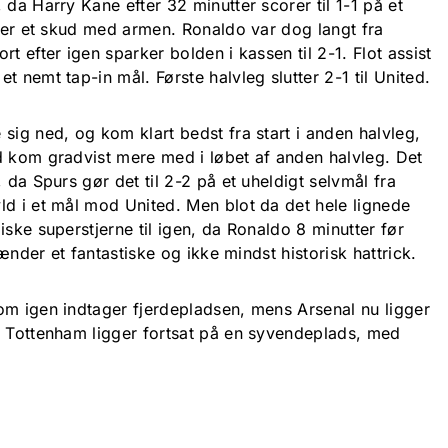
 da Harry Kane efter 32 minutter scorer til 1-1 på et
erer et skud med armen. Ronaldo var dog langt fra
t efter igen sparker bolden i kassen til 2-1. Flot assist
 nemt tap-in mål. Første halvleg slutter 2-1 til United.
sig ned, og kom klart bedst fra start i anden halvleg,
d kom gradvist mere med i løbet af anden halvleg. Det
 da Spurs gør det til 2-2 på et uheldigt selvmål fra
ld i et mål mod United. Men blot da det hele lignede
iske superstjerne til igen, da Ronaldo 8 minutter før
dænder et fantastiske og ikke mindst historisk hattrick.
om igen indtager fjerdepladsen, mens Arsenal nu ligger
. Tottenham ligger fortsat på en syvendeplads, med