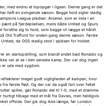
er, med endnu et topopgør i ligaen. Denne gang er det
har haft en svingende sæson. Begge hold sigter stadig
hampions League pladser. Arsenal, som er inde i en
sig pænt på fjerdepladsen, mens både United og Spurs
t forstille sig to hold, som begge vil lægge et hårdt
 på Old Trafford for anden gang denne sæson. Første
 United, da OGS stadig stod i spidsen for holdet.
er en startopstilling, som blandt andet bød Ronaldo og
 ikke var at se i den seneste kamp. Der var dog ingen
om er ude med sygdom.
 reflekterer meget godt vigtigheden af kampen, hvor
fra første fløjt. Og der var da også fart over feltet
minutter spiller, gør Ronaldo det til 1-0, med et drømme
 hurtigt tilbage med et mål fra Davies, men heldigvis
vinket offside. Der gik dog ikke længe, før London