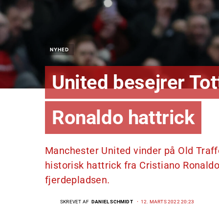
NYHED
United besejrer Tot
Ronaldo hattrick
Manchester United vinder på Old Traff
historisk hattrick fra Cristiano Ronald
fjerdepladsen.
SKREVET AF
DANIEL SCHMIDT
12. MARTS 2022 20:23