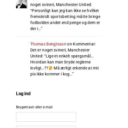
noget svineri, Manchester United
:
“
Personligt kan jeg kan ikke se hvilket
fremskridt sportsbetting måtte bringe
fodbolden andet end penge og dem er
der i…
”
Thomas Bengtsson
on
Kommentar:
Det er noget svineri, Manchester
United
: “
Lige et enkelt spørgsmål…
Hvordan kan man bryde reglerne
lovligt…??
Må ærligt erkende at mit
pis ikke kommer i kog…
”
Log ind
Brugernavn eller e-mail