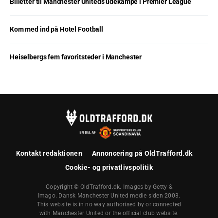
Billetter til Manchester Uniteds udekampe i Premier League
Kom med ind på Hotel Football
Heiselbergs fem favoritsteder i Manchester
Kontakt redaktionen
Annoncering på OldTrafford.dk
Cookie- og privatlivspolitik
Copyright © OldTrafford.dk. Images by Getty &
Imago. Dansk Manchester United medie siden 2003.
This website is in no way authorised by or connected
with Manchester United or the official club website.