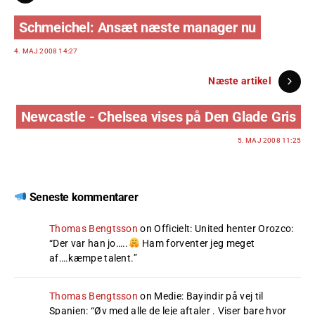
Schmeichel: Ansæt næste manager nu
4. MAJ 2008 14:27
Næste artikel
Newcastle - Chelsea vises på Den Glade Gris
5. MAJ 2008 11:25
Seneste kommentarer
Thomas Bengtsson
on
Officielt: United henter Orozco
:
“
Der var han jo…..
Ham forventer jeg meget
af….kæmpe talent.
”
Thomas Bengtsson
on
Medie: Bayindir på vej til
Spanien
: “
Øv med alle de leje aftaler . Viser bare hvor