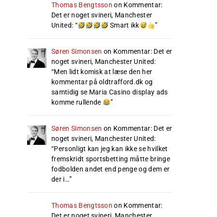
Thomas Bengtsson
on
Kommentar:
Det er noget svineri, Manchester
United
: “
Smart ikk
”
Søren Simonsen
on
Kommentar: Det er
noget svineri, Manchester United
:
“
Men lidt komisk at læse den her
kommentar på oldtrafford.dk og
samtidig se Maria Casino display ads
komme rullende
”
Søren Simonsen
on
Kommentar: Det er
noget svineri, Manchester United
:
“
Personligt kan jeg kan ikke se hvilket
fremskridt sportsbetting måtte bringe
fodbolden andet end penge og dem er
der i…
”
Thomas Bengtsson
on
Kommentar:
Det er noget svineri, Manchester