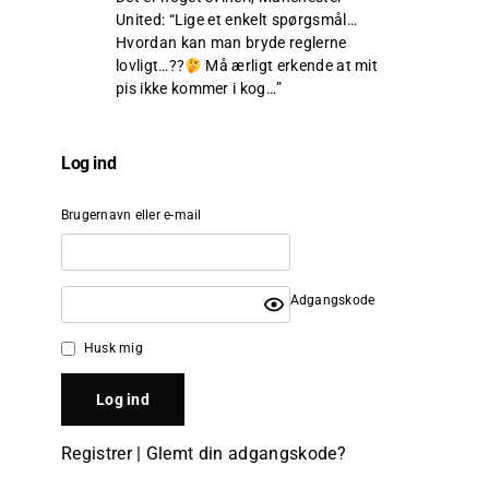
United
: “
Lige et enkelt spørgsmål…
Hvordan kan man bryde reglerne
lovligt…??
Må ærligt erkende at mit
pis ikke kommer i kog…
”
Log ind
Brugernavn eller e-mail
Adgangskode
Husk mig
Registrer
|
Glemt din adgangskode?