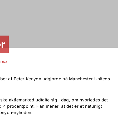
er
15:23
abet af Peter Kenyon udgjorde på Manchester Uniteds
lske aktiemarked udtalte sig i dag, om hvorledes det
d 4 procentpoint. Han mener, at det er et naturligt
 Kenyon-nyheden.