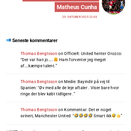
Matheus Cunha
25. OKTOBER 2025 22:03
Seneste kommentarer
Thomas Bengtsson
on
Officielt: United henter Orozco
:
“
Der var han jo…..
Ham forventer jeg meget
af….kæmpe talent.
”
Thomas Bengtsson
on
Medie: Bayindir på vej til
Spanien
: “
Øv med alle de leje aftaler . Viser bare hvor
ringe der blev købt tidligere .
”
Thomas Bengtsson
on
Kommentar: Det er noget
svineri, Manchester United
: “
Smart ikk
”