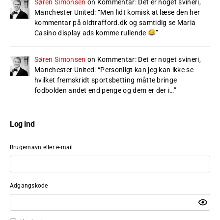
Søren Simonsen
on
Kommentar: Det er noget svineri,
Manchester United
: “
Men lidt komisk at læse den her
kommentar på oldtrafford.dk og samtidig se Maria
Casino display ads komme rullende
”
Søren Simonsen
on
Kommentar: Det er noget svineri,
Manchester United
: “
Personligt kan jeg kan ikke se
hvilket fremskridt sportsbetting måtte bringe
fodbolden andet end penge og dem er der i…
”
Log ind
Brugernavn eller e-mail
Adgangskode