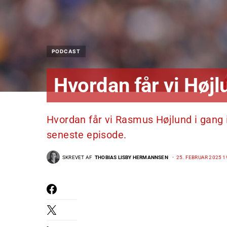
PODCAST
Hvordan får vi Højl
Hvordan får vi Rasmus Højlund i gang i
seneste episode.
SKREVET AF
THOBIAS LISBY HERMANNSEN
25. FEBRUAR 2025 1