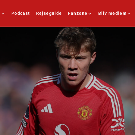
r
Podcast
Rejseguide
Fanzone
Bliv medlem