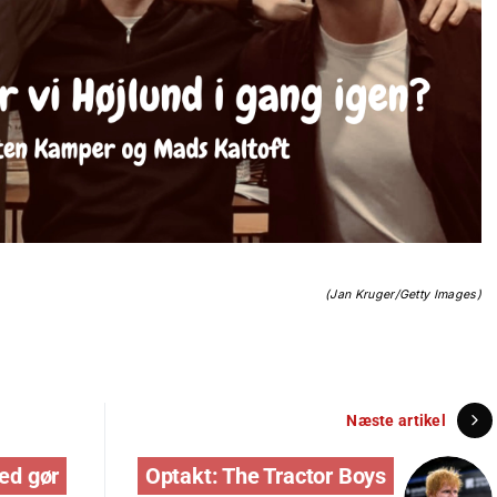
(Jan Kruger/Getty Images)
Næste artikel
ted gør
Optakt: The Tractor Boys