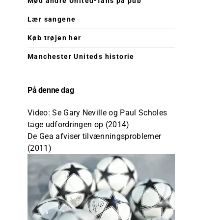
Mød andre United-fans på pub
Lær sangene
Køb trøjen her
Manchester Uniteds historie
På denne dag
Video: Se Gary Neville og Paul Scholes
tage udfordringen op (2014)
De Gea afviser tilvænningsproblemer
(2011)