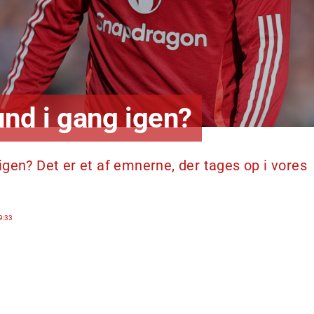
und i gang igen?
gen? Det er et af emnerne, der tages op i vores
9:33