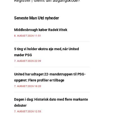
Registrer
|
Glemt din adgangskode?
Seneste Man Utd nyheder
Middlesbrough køber Radek Vitek
8. AUGUST 2026 11:51
5 ting vi holder ekstra øje med, når United
møder PSG
7. AUGUST 2026 22:39
United har udtaget 22-mandstruppen til PSG-
opgøret: Flere profiler er tilbage
7. AUGUST 2026 16:20
Dagen i dag: Historisk dato med flere markante
debuter
7. AUGUST 2026 12:53