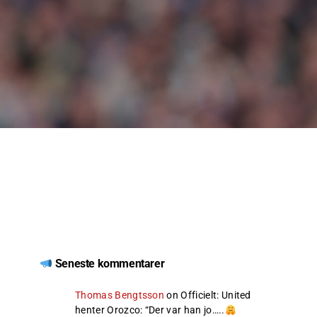
Seneste kommentarer
Thomas Bengtsson
on
Officielt: United
henter Orozco
: “
Der var han jo…..