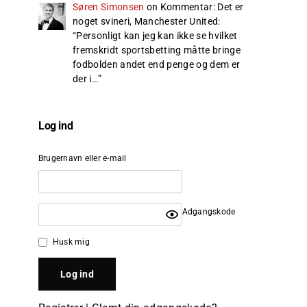
Søren Simonsen
on
Kommentar: Det er
noget svineri, Manchester United
:
“
Personligt kan jeg kan ikke se hvilket
fremskridt sportsbetting måtte bringe
fodbolden andet end penge og dem er
der i…
”
Log ind
Brugernavn eller e-mail
Adgangskode
Husk mig