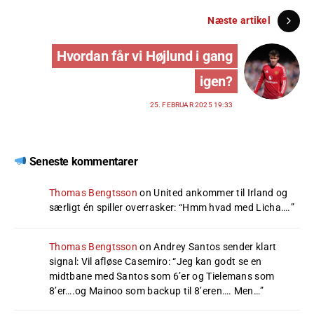
Næste artikel
Hvordan får vi Højlund i gang
igen?
25. FEBRUAR 2025 19:33
Seneste kommentarer
Thomas Bengtsson
on
United ankommer til Irland og
særligt én spiller overrasker
: “
Hmm hvad med Licha….
”
Thomas Bengtsson
on
Andrey Santos sender klart
signal: Vil afløse Casemiro
: “
Jeg kan godt se en
midtbane med Santos som 6’er og Tielemans som
8’er….og Mainoo som backup til 8’eren…. Men…
”