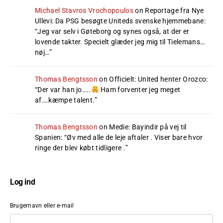
Michael Stavros Vrochopoulos
on
Reportage fra Nye
Ullevi: Da PSG besøgte Uniteds svenske hjemmebane
:
“
Jeg var selv i Gøteborg og synes også, at der er
lovende takter. Specielt glæder jeg mig til Tielemans…
nøj…
”
Thomas Bengtsson
on
Officielt: United henter Orozco
:
“
Der var han jo…..
Ham forventer jeg meget
af….kæmpe talent.
”
Thomas Bengtsson
on
Medie: Bayindir på vej til
Spanien
: “
Øv med alle de leje aftaler . Viser bare hvor
ringe der blev købt tidligere .
”
Log ind
Brugernavn eller e-mail