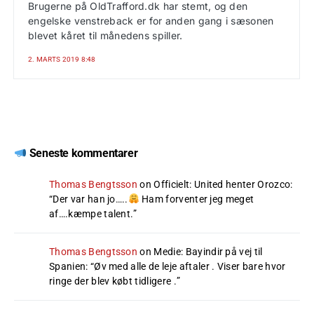
Brugerne på OldTrafford.dk har stemt, og den
engelske venstreback er for anden gang i sæsonen
blevet kåret til månedens spiller.
2. MARTS 2019 8:48
Seneste kommentarer
Thomas Bengtsson
on
Officielt: United henter Orozco
:
“
Der var han jo…..
Ham forventer jeg meget
af….kæmpe talent.
”
Thomas Bengtsson
on
Medie: Bayindir på vej til
Spanien
: “
Øv med alle de leje aftaler . Viser bare hvor
ringe der blev købt tidligere .
”