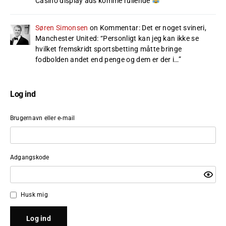
Casino display ads komme rullende
”
Søren Simonsen
on
Kommentar: Det er noget svineri,
Manchester United
: “
Personligt kan jeg kan ikke se
hvilket fremskridt sportsbetting måtte bringe
fodbolden andet end penge og dem er der i…
”
Log ind
Brugernavn eller e-mail
Adgangskode
Husk mig