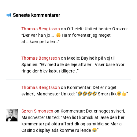
Seneste kommentarer
Thomas Bengtsson
on
Officielt: United henter Orozco
:
“
Der var han jo…..
Ham forventer jeg meget
af….kæmpe talent.
”
Thomas Bengtsson
on
Medie: Bayindir på vej til
Spanien
: “
Øv med alle de leje aftaler . Viser bare hvor
ringe der blev købt tidligere .
”
Thomas Bengtsson
on
Kommentar: Det er noget
svineri, Manchester United
: “
Smart ikk
”
Søren Simonsen
on
Kommentar: Det er noget svineri,
Manchester United
: “
Men lidt komisk at læse den her
kommentar på oldtrafford.dk og samtidig se Maria
Casino display ads komme rullende
”