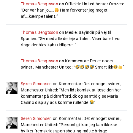
Thomas Bengtsson
on
Officielt: United henter Orozco
:
“
Der var han jo…..
Ham forventer jeg meget
af….kæmpe talent.
”
Thomas Bengtsson
on
Medie: Bayindir på vej til
Spanien
: “
Øv med alle de leje aftaler . Viser bare hvor
ringe der blev købt tidligere .
”
Thomas Bengtsson
on
Kommentar: Det er noget
svineri, Manchester United
: “
Smart ikk
”
Søren Simonsen
on
Kommentar: Det er noget svineri,
Manchester United
: “
Men lidt komisk at læse den her
kommentar på oldtrafford.dk og samtidig se Maria
Casino display ads komme rullende
”
Søren Simonsen
on
Kommentar: Det er noget svineri,
Manchester United
: “
Personligt kan jeg kan ikke se
hvilket fremskridt sportsbetting måtte bringe