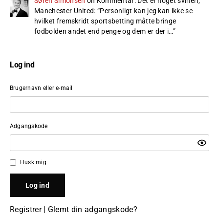
Søren Simonsen
on
Kommentar: Det er noget svineri,
Manchester United
: “
Personligt kan jeg kan ikke se
hvilket fremskridt sportsbetting måtte bringe
fodbolden andet end penge og dem er der i…
”
Log ind
Brugernavn eller e-mail
Adgangskode
Husk mig
Registrer
|
Glemt din adgangskode?