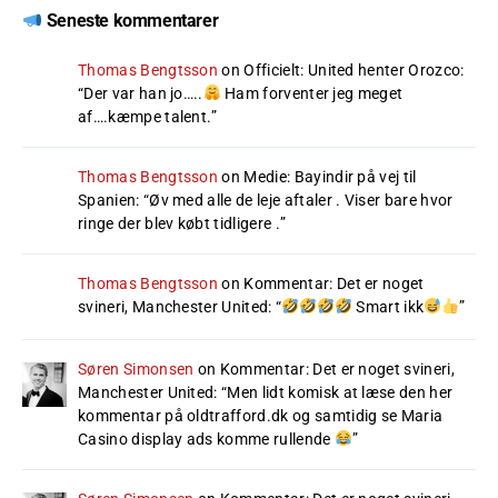
Seneste kommentarer
Thomas Bengtsson
on
Officielt: United henter Orozco
:
“
Der var han jo…..
Ham forventer jeg meget
af….kæmpe talent.
”
Thomas Bengtsson
on
Medie: Bayindir på vej til
Spanien
: “
Øv med alle de leje aftaler . Viser bare hvor
ringe der blev købt tidligere .
”
Thomas Bengtsson
on
Kommentar: Det er noget
svineri, Manchester United
: “
Smart ikk
”
Søren Simonsen
on
Kommentar: Det er noget svineri,
Manchester United
: “
Men lidt komisk at læse den her
kommentar på oldtrafford.dk og samtidig se Maria
Casino display ads komme rullende
”