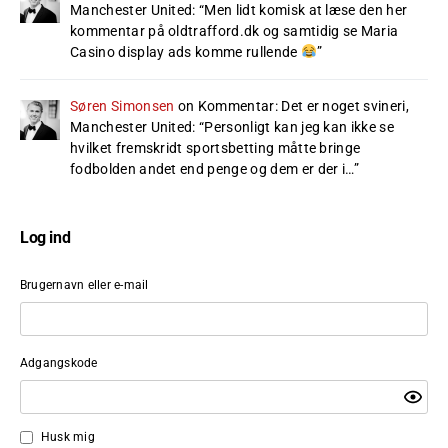
Manchester United
: “
Men lidt komisk at læse den her
kommentar på oldtrafford.dk og samtidig se Maria
Casino display ads komme rullende
”
Søren Simonsen
on
Kommentar: Det er noget svineri,
Manchester United
: “
Personligt kan jeg kan ikke se
hvilket fremskridt sportsbetting måtte bringe
fodbolden andet end penge og dem er der i…
”
Log ind
Brugernavn eller e-mail
Adgangskode
Husk mig