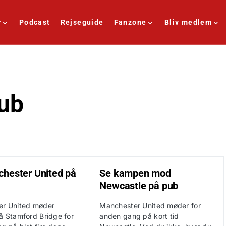
r
Podcast
Rejseguide
Fanzone
Bliv medlem
pub
hester United på
Se kampen mod
Newcastle på pub
er United møder
Manchester United møder for
å Stamford Bridge for
anden gang på kort tid