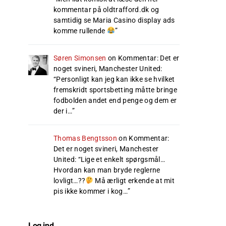
kommentar på oldtrafford.dk og
samtidig se Maria Casino display ads
komme rullende
”
Søren Simonsen
on
Kommentar: Det er
noget svineri, Manchester United
:
“
Personligt kan jeg kan ikke se hvilket
fremskridt sportsbetting måtte bringe
fodbolden andet end penge og dem er
der i…
”
Thomas Bengtsson
on
Kommentar:
Det er noget svineri, Manchester
United
: “
Lige et enkelt spørgsmål…
Hvordan kan man bryde reglerne
lovligt…??
Må ærligt erkende at mit
pis ikke kommer i kog…
”
Log ind