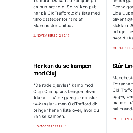
Trafford. Du kan se kampen på
anden gan
en pub nær dig. Se hvilken pub
Denne gan
her på OldTrafford.dk's liste med
Liga Cupp
tilholdssteder for fans af
bliver flø
Manchester United.
klokken 2
bringer he
2. NOVEMBER 2012 16:17
hvor du ka
30. OKTOBER 
Her kan du se kampen
Står Li
mod Cluj
Mancheste
Tottenha
"De røde djævles" kamp mod
Old Traffor
Cluj i Champions League bliver
opgør, der
ikke vist på de gængse danske
mange mål
tv-kanaler - men OldTrafford.dk
målmænd
bringer her en liste over, hvor du
kan se kampen.
29. SEPTEMBE
1. OKTOBER 2012 21:11