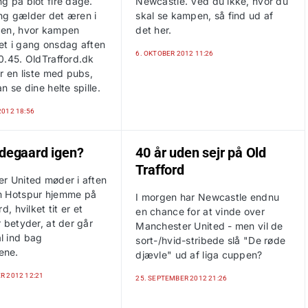
g på blot fire dage.
Newcastle. Ved du ikke, hvor du
g gælder det æren i
skal se kampen, så find ud af
en, hvor kampen
det her.
jtet i gang onsdag aften
6. OKTOBER 2012 11:26
0.45. OldTrafford.dk
r en liste med pubs,
n se dine helte spille.
2012 18:56
ndegaard igen?
40 år uden sejr på Old
Trafford
r United møder i aften
m Hotspur hjemme på
I morgen har Newcastle endnu
d, hvilket tit er et
en chance for at vinde over
 betyder, at der går
Manchester United - men vil de
 ind bag
sort-/hvid-stribede slå "De røde
ene.
djævle" ud af liga cuppen?
R 2012 12:21
25. SEPTEMBER 2012 21:26