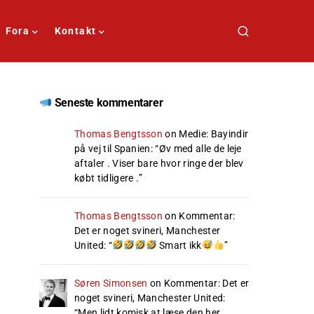
Fora
Kontakt
Seneste kommentarer
Thomas Bengtsson
on
Medie: Bayindir
på vej til Spanien
: “
Øv med alle de leje
aftaler . Viser bare hvor ringe der blev
købt tidligere .
”
Thomas Bengtsson
on
Kommentar:
Det er noget svineri, Manchester
United
: “
Smart ikk
”
Søren Simonsen
on
Kommentar: Det er
noget svineri, Manchester United
:
“
Men lidt komisk at læse den her