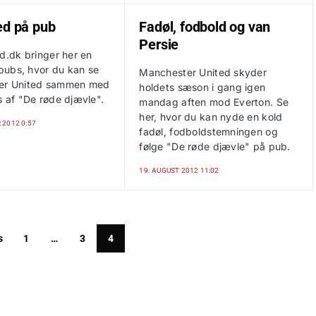
ed på pub
Fadøl, fodbold og van
Persie
d.dk bringer her en
 pubs, hvor du kan se
Manchester United skyder
er United sammen med
holdets sæson i gang igen
s af "De røde djævle".
mandag aften mod Everton. Se
her, hvor du kan nyde en kold
 2012 0:57
fadøl, fodboldstemningen og
følge "De røde djævle" på pub.
19. AUGUST 2012 11:02
s
1
…
3
4