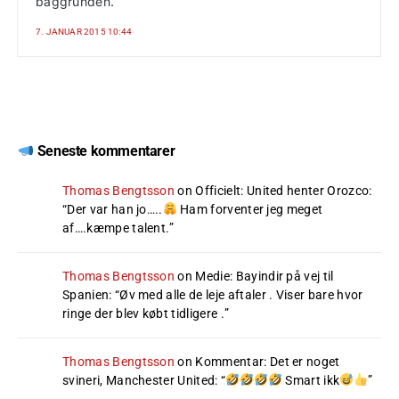
baggrunden.
7. JANUAR 2015 10:44
Seneste kommentarer
Thomas Bengtsson
on
Officielt: United henter Orozco
:
“
Der var han jo…..
Ham forventer jeg meget
af….kæmpe talent.
”
Thomas Bengtsson
on
Medie: Bayindir på vej til
Spanien
: “
Øv med alle de leje aftaler . Viser bare hvor
ringe der blev købt tidligere .
”
Thomas Bengtsson
on
Kommentar: Det er noget
svineri, Manchester United
: “
Smart ikk
”