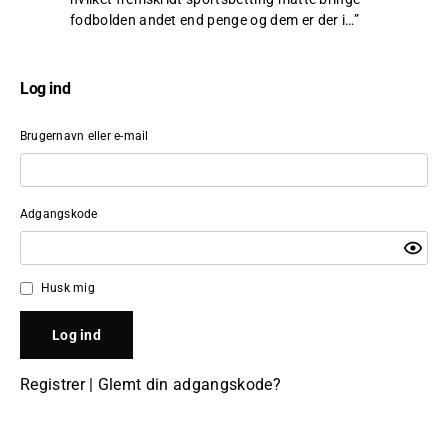
fodbolden andet end penge og dem er der i…
”
Log ind
Brugernavn eller e-mail
Adgangskode
Husk mig
Registrer
|
Glemt din adgangskode?