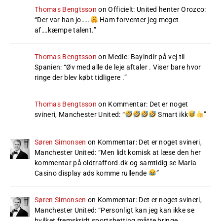
Thomas Bengtsson
on
Officielt: United henter Orozco
:
“
Der var han jo…..
Ham forventer jeg meget
af….kæmpe talent.
”
Thomas Bengtsson
on
Medie: Bayindir på vej til
Spanien
: “
Øv med alle de leje aftaler . Viser bare hvor
ringe der blev købt tidligere .
”
Thomas Bengtsson
on
Kommentar: Det er noget
svineri, Manchester United
: “
Smart ikk
”
Søren Simonsen
on
Kommentar: Det er noget svineri,
Manchester United
: “
Men lidt komisk at læse den her
kommentar på oldtrafford.dk og samtidig se Maria
Casino display ads komme rullende
”
Søren Simonsen
on
Kommentar: Det er noget svineri,
Manchester United
: “
Personligt kan jeg kan ikke se
hvilket fremskridt sportsbetting måtte bringe