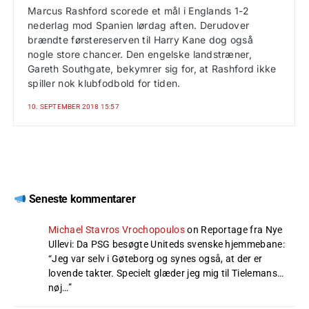
Marcus Rashford scorede et mål i Englands 1-2
nederlag mod Spanien lørdag aften. Derudover
brændte førstereserven til Harry Kane dog også
nogle store chancer. Den engelske landstræner,
Gareth Southgate, bekymrer sig for, at Rashford ikke
spiller nok klubfodbold for tiden.
10. SEPTEMBER 2018 15:57
Seneste kommentarer
Michael Stavros Vrochopoulos
on
Reportage fra Nye
Ullevi: Da PSG besøgte Uniteds svenske hjemmebane
:
“
Jeg var selv i Gøteborg og synes også, at der er
lovende takter. Specielt glæder jeg mig til Tielemans…
nøj…
”