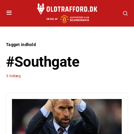
Tagget indhold
#Southgate
3 indlæg