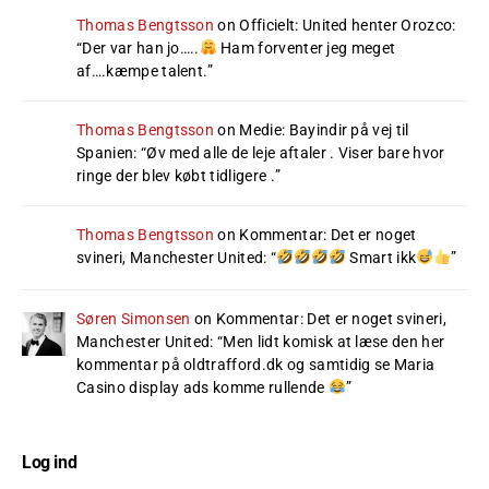
Thomas Bengtsson
on
Officielt: United henter Orozco
:
“
Der var han jo…..
Ham forventer jeg meget
af….kæmpe talent.
”
Thomas Bengtsson
on
Medie: Bayindir på vej til
Spanien
: “
Øv med alle de leje aftaler . Viser bare hvor
ringe der blev købt tidligere .
”
Thomas Bengtsson
on
Kommentar: Det er noget
svineri, Manchester United
: “
Smart ikk
”
Søren Simonsen
on
Kommentar: Det er noget svineri,
Manchester United
: “
Men lidt komisk at læse den her
kommentar på oldtrafford.dk og samtidig se Maria
Casino display ads komme rullende
”
Log ind